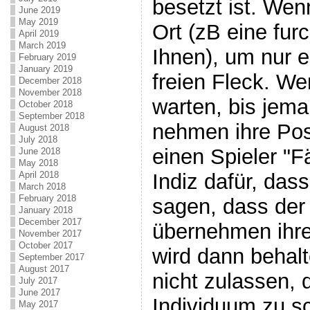
besetzt ist. Wen
June 2019
May 2019
Ort (zB eine fu
April 2019
March 2019
Ihnen), um nur e
February 2019
January 2019
freien Fleck. We
December 2018
November 2018
warten, bis jema
October 2018
September 2018
nehmen ihre Posi
August 2018
July 2018
einen Spieler "F
June 2018
May 2018
April 2018
Indiz dafür, das
March 2018
February 2018
sagen, dass der
January 2018
December 2017
übernehmen ihre
November 2017
October 2017
wird dann behalt
September 2017
August 2017
nicht zulassen, 
July 2017
June 2017
Individuum zu sc
May 2017