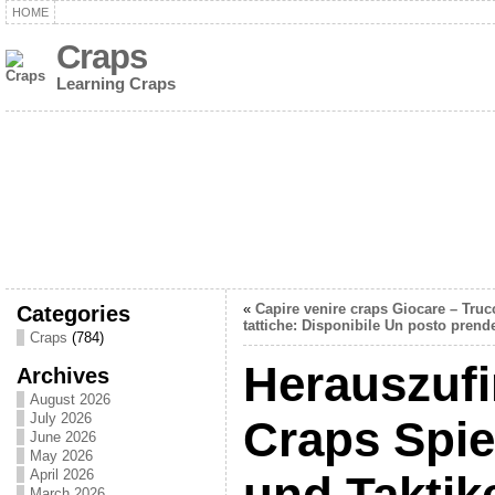
HOME
Craps
Learning Craps
Categories
«
Capire venire craps Giocare – Truc
tattiche: Disponibile Un posto prend
Craps
(784)
Herauszuf
Archives
August 2026
July 2026
Craps Spie
June 2026
May 2026
April 2026
und Takti
March 2026