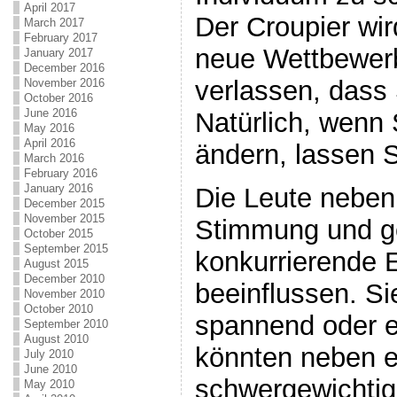
April 2017
Der Croupier wir
March 2017
February 2017
neue Wettbewerb
January 2017
December 2016
verlassen, dass
November 2016
October 2016
June 2016
Natürlich, wenn 
May 2016
April 2016
ändern, lassen S
March 2016
February 2016
January 2016
Die Leute neben
December 2015
November 2015
Stimmung und 
October 2015
September 2015
konkurrierende 
August 2015
December 2010
beeinflussen. S
November 2010
October 2010
spannend oder e
September 2010
August 2010
könnten neben 
July 2010
June 2010
schwergewichti
May 2010