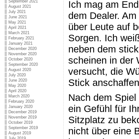
September 2021
Ich mag am Ende
August 2021
July 2021
dem Dealer. Am 
June 2021
May 2021
über Leute auf b
April 2021
March 2021
Sorgen. Ich weiß
February 2021
January 2021
neben dem stick
December 2020
November 2020
scheinen in der
October 2020
September 2020
versucht, die Wü
August 2020
July 2020
Stick anschaffe
June 2020
May 2020
April 2020
Nach dem Spiel 
March 2020
February 2020
ein Gefühl für I
January 2020
December 2019
Sitzplatz zu be
November 2019
October 2019
September 2019
nicht über eine
August 2019
July 2019