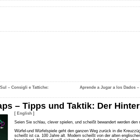
l – Consigli e Tattiche:
Aprende a Jugar a los Dados – 
aps – Tipps und Taktik: Der Hint
[
English
]
Seien Sie schlau, clever spielen, und scheißt bewandert werden den 
Würfel-und Würfelspiele geht den ganzen Weg zurück in die Kreuzzü
scheißt ist ca. 100 Jahre alt. Modern scheißt von der alten englisch