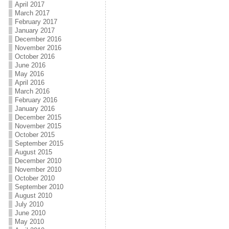
April 2017
March 2017
February 2017
January 2017
December 2016
November 2016
October 2016
June 2016
May 2016
April 2016
March 2016
February 2016
January 2016
December 2015
November 2015
October 2015
September 2015
August 2015
December 2010
November 2010
October 2010
September 2010
August 2010
July 2010
June 2010
May 2010