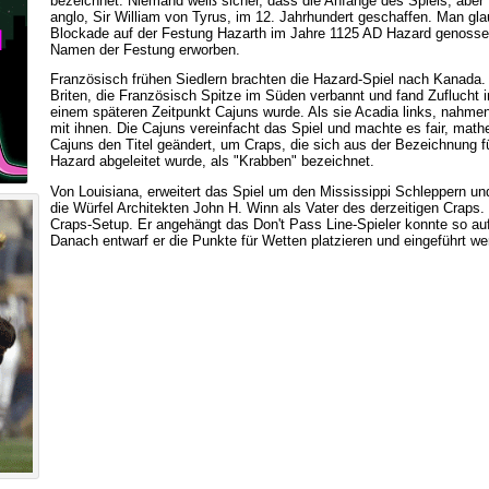
bezeichnet. Niemand weiß sicher, dass die Anfänge des Spiels, aber 
anglo, Sir William von Tyrus, im 12. Jahrhundert geschaffen. Man glau
Blockade auf der Festung Hazarth im Jahre 1125 AD Hazard genoss
Namen der Festung erworben.
Französisch frühen Siedlern brachten die Hazard-Spiel nach Kanada. 
Briten, die Französisch Spitze im Süden verbannt und fand Zuflucht 
einem späteren Zeitpunkt Cajuns wurde. Als sie Acadia links, nahmen 
mit ihnen. Die Cajuns vereinfacht das Spiel und machte es fair, math
Cajuns den Titel geändert, um Craps, die sich aus der Bezeichnung fü
Hazard abgeleitet wurde, als "Krabben" bezeichnet.
Von Louisiana, erweitert das Spiel um den Mississippi Schleppern un
die Würfel Architekten John H. Winn als Vater des derzeitigen Craps.
Craps-Setup. Er angehängt das Don't Pass Line-Spieler konnte so auf
Danach entwarf er die Punkte für Wetten platzieren und eingeführt we