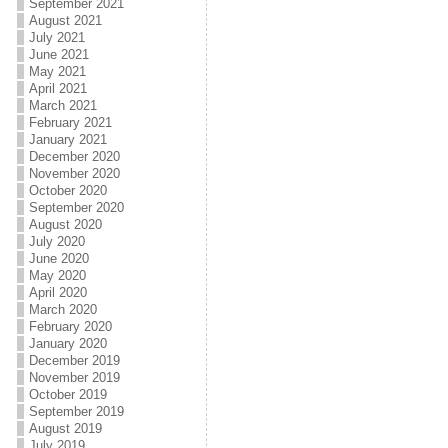
September 2021
August 2021
July 2021
June 2021
May 2021
April 2021
March 2021
February 2021
January 2021
December 2020
November 2020
October 2020
September 2020
August 2020
July 2020
June 2020
May 2020
April 2020
March 2020
February 2020
January 2020
December 2019
November 2019
October 2019
September 2019
August 2019
July 2019