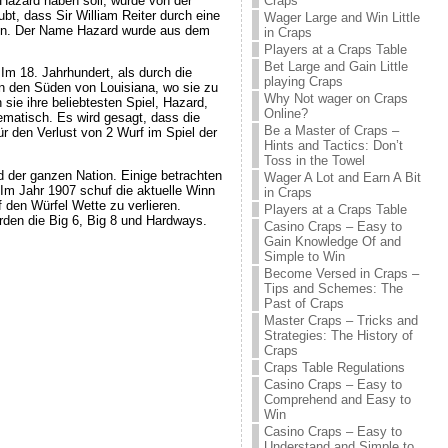
Hazard haben soll, wurde von der
Craps
bt, dass Sir William Reiter durch eine
Wager Large and Win Little
en. Der Name Hazard wurde aus dem
in Craps
Players at a Craps Table
Bet Large and Gain Little
Im 18. Jahrhundert, als durch die
playing Craps
in den Süden von Louisiana, wo sie zu
Why Not wager on Craps
sie ihre beliebtesten Spiel, Hazard,
Online?
ematisch. Es wird gesagt, dass die
Be a Master of Craps –
r den Verlust von 2 Wurf im Spiel der
Hints and Tactics: Don’t
Toss in the Towel
d der ganzen Nation. Einige betrachten
Wager A Lot and Earn A Bit
 Im Jahr 1907 schuf die aktuelle Winn
in Craps
 den Würfel Wette zu verlieren.
Players at a Craps Table
rden die Big 6, Big 8 und Hardways.
Casino Craps – Easy to
Gain Knowledge Of and
Simple to Win
Become Versed in Craps –
Tips and Schemes: The
Past of Craps
Master Craps – Tricks and
Strategies: The History of
Craps
Craps Table Regulations
Casino Craps – Easy to
Comprehend and Easy to
Win
Casino Craps – Easy to
Understand and Simple to